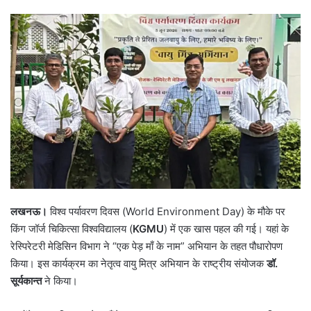
l
n
l
d
o
a
w
n
o
e
n
m
X
a
i
l
लखनऊ।
विश्व पर्यावरण दिवस (World Environment Day) के मौके पर
किंग जॉर्ज चिकित्सा विश्वविद्यालय (
KGMU
) में एक खास पहल की गई। यहां के
रेस्पिरेटरी मेडिसिन विभाग ने “एक पेड़ माँ के नाम” अभियान के तहत पौधारोपण
किया। इस कार्यक्रम का नेतृत्व वायु मित्र अभियान के राष्ट्रीय संयोजक
डॉ.
सूर्यकान्त
ने किया।