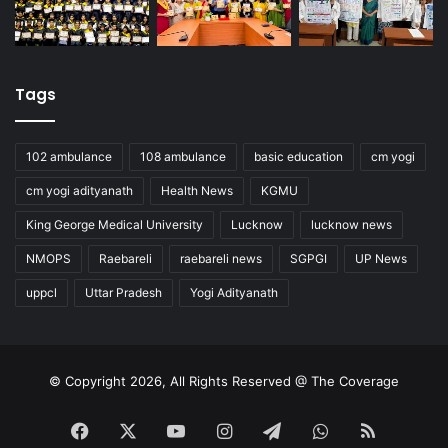
Tags
102 ambulance
108 ambulance
basic education
cm yogi
cm yogi adityanath
Health News
KGMU
King George Medical University
Lucknow
lucknow news
NMOPS
Raebareli
raebareli news
SGPGI
UP News
uppcl
Uttar Pradesh
Yogi Adityanath
© Copyright 2026, All Rights Reserved @ The Coverage
Facebook
X
YouTube
Instagram
Telegram
WhatsApp
RSS