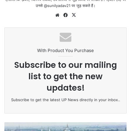
उनसे @sunilyadav21 पर जुड़ सकते हैं।
We
Fa
X
bsi
ce
te
bo
ok
With Product You Purchase
Subscribe to our mailing
list to get the new
updates!
Subscribe to get the latest UP News directly in your inbox..
D