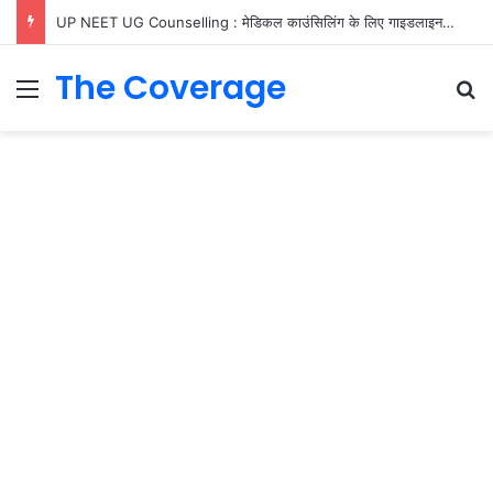
UP NEET UG Counselling : मेडिकल काउंसिलिंग के लिए गाइडलाइन जारी, जानें रजिस्ट्रेशन, फीस और ‘फ्री एग्जिट’ के नियम
The Coverage
Menu
S