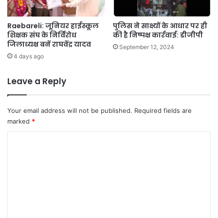
t
रो
i
प
o
Raebareli: जूनियर हाईस्कूल
पुलिस ने साक्ष्यों के आधार पर ही
ण
शिक्षक संघ के निर्विरोध
की है निष्पक्ष कार्रवाई: डीजीपी
n
जिलाध्यक्ष बनें राघवेंद्र यादव
औ
September 12, 2024
र
4 days ago
I
M
Leave a Reply
A
ने
U
Your email address will not be published.
Required fields are
P
marked
*
G
o
C
v
o
e
r
m
n
m
m
e
e
n
n