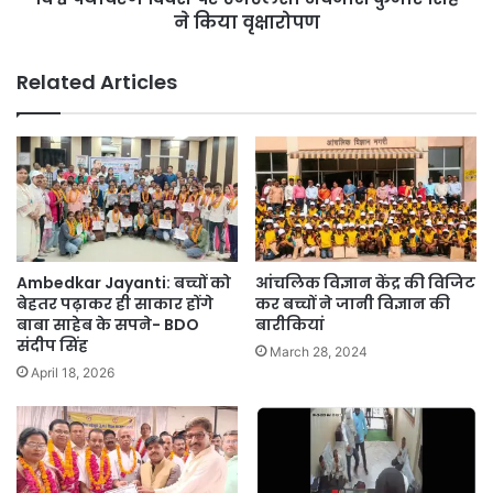
:
ने किया वृक्षारोपण
प
K
र
G
ए
Related Articles
M
म
U
ए
T
ल
e
सी
a
अ
c
व
h
नी
e
श
r
कु
Ambedkar Jayanti: बच्चों को
आंचलिक विज्ञान केंद्र की विजिट
s
मा
बेहतर पढ़ाकर ही साकार होंगे
कर बच्चों ने जानी विज्ञान की
'
र
बाबा साहेब के सपने- BDO
बारीकियां
A
संदीप सिंह
सिं
March 28, 2024
s
ह
April 18, 2026
s
ने
o
कि
c
या
i
वृ
a
क्षा