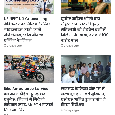
UP NEET UG Counselling :
यूपी में महिलाओं को बड़ा
मेडिकल काउंसिलिंग के लिए
तोहफा: 60 पार की बुजुर्ग
गाइडलाइन जारी, जानें
महिलाओं को रोडवेज बसों में
रजिस्ट्रेशन, फीस और ‘फ्री
मिलेगी फ्री यात्रा, बजट में ₹100
एग्जिट’ के नियम
करोड़ पास
2 days ago
2 days ago
Bike Ambulance Service:
लखनऊ के कैंसर संस्थान में
देश भर में दौड़ेगी टू-व्हीलर
जल्द शुरू होंगी नई सुविधाएं,
एंबुलेंस, मिनटों में मिलेगी
एसीएस अमित कुमार घोष ने
मेडिकल मदद; MoRTH ने जारी
किया निरीक्षण
किए नए नियम
3 days ago