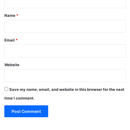
t
t
से
की
*
Name
*
F
I
R
की
Email
*
मां
ग
Website
Save my name, email, and website in this browser for the next
time I comment.