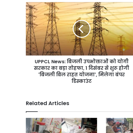
U
P
P
C
L
N
e
w
s
UPPCL News: बिजली उपभोक्ताओं को योगी
:
सरकार का बड़ा तोहफा, 1 दिसंबर से शुरू होगी
बि
ज
'बिजली बिल राहत योजना', मिलेगा बंपर
ली
डिस्काउंट
उ
प
भो
Related Articles
क्ता
ओं
को
यो
गी