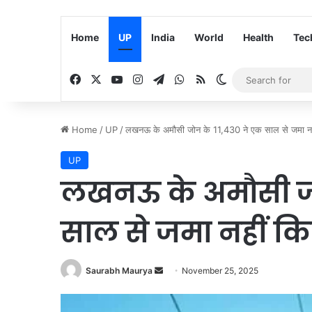
Home
UP
India
World
Health
Tec
Facebook
X
YouTube
Instagram
Telegram
WhatsApp
RSS
Switch skin
Home
/
UP
/
लखनऊ के अमौसी जोन के 11,430 ने एक साल से जमा नह
UP
लखनऊ के अमौसी जो
साल से जमा नहीं क
Saurabh Maurya
S
November 25, 2025
e
n