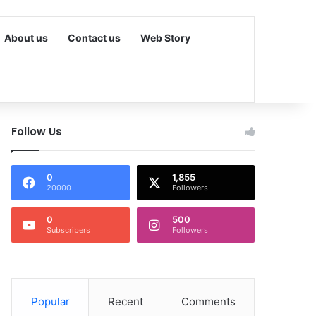
About us
Contact us
Web Story
Follow Us
0
1,855
20000
Followers
0
500
Subscribers
Followers
Popular
Recent
Comments