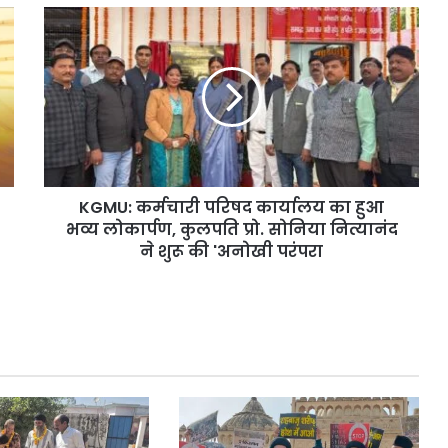
K
G
M
U
:
क
र्म
चा
री
KGMU: कर्मचारी परिषद कार्यालय का हुआ
प
भव्य लोकार्पण, कुलपति प्रो. सोनिया नित्यानंद
रि
ष
ने शुरू की 'अनोखी परंपरा
द
का
र्या
ल
य
का
हु
आ
भ