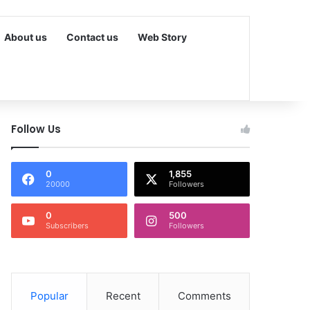
About us
Contact us
Web Story
Follow Us
0
1,855
20000
Followers
0
500
Subscribers
Followers
Popular
Recent
Comments