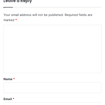
Leave a Reply
र्श
न
की
Your email address will not be published.
Required fields are
चे
marked
*
ता
C
व
नी
o
m
m
e
n
t
*
Name
*
Email
*