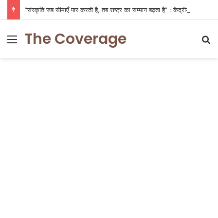
“संस्कृति जब सीमाएँ पार करती है, तब राष्ट्र का सम्मान बढ़ता है” : केंद्रीय मंत्री प्रो. एस.पी. सिंह बघेल
The Coverage
Menu
S