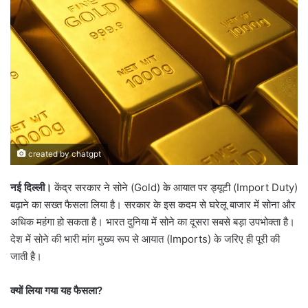
l
n
l
d
o
a
w
n
o
e
n
m
X
a
i
l
created by chatgpt
नई दिल्ली।
केंद्र सरकार ने सोने (Gold) के आयात पर ड्यूटी (Import Duty)
बढ़ाने का सख्त फैसला लिया है। सरकार के इस कदम से घरेलू बाजार में सोना और
अधिक महंगा हो सकता है। भारत दुनिया में सोने का दूसरा सबसे बड़ा उपभोक्ता है।
देश में सोने की भारी मांग मुख्य रूप से आयात (Imports) के जरिए ही पूरी की
जाती है।
क्यों लिया गया यह फैसला?