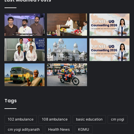
Tags
102 ambulance
108 ambulance
basic education
cm yogi
cm yogi adityanath
Health News
KGMU