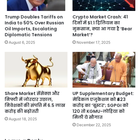
खीं
6
प्र
Trump Doubles Tariffs on
Crypto Market Crash: 41
मु
India to 50% Over Russian
दिनों में $1.1 ट्रिलियन का
ख
Oil Imports, Escalating
नुकसान, क्या आ गया है ‘Bear
मां
Diplomatic Tensions
Market’?
गें
August 6, 2025
November 17, 2025
,
1
5
म
ई
को
नि
Share Market सेंसेक्स और
UP Supplementary Budget:
दे
निफ्टी में जोरदार उछाल,
मेडिकल एजुकेशन को ₹423
शा
निवेशकों की संपत्ति में 6.5 लाख
करोड़ का ‘बूस्टर’; SGPGI को
ल
करोड़ की बढ़ोतरी
120 तो KGMU-लोहिया को
य
मिली ये सौगात
August 18, 2025
प
December 22, 2025
र
प्र
द