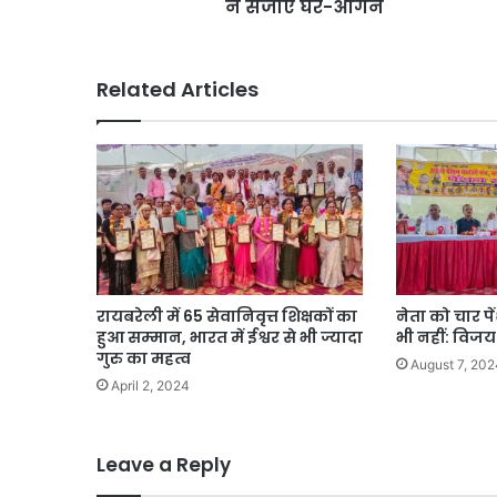
ने सजाए घर-आंगन
रा
म
आ
ए
Related Articles
तो
अ
यो
ध्या
वा
सि
यों
ने
स
जा
रायबरेली में 65 सेवानिवृत्त शिक्षकों का
नेता को चार पे
ए
हुआ सम्‍मान, भारत में ईश्वर से भी ज्यादा
भी नहीं: विजय 
घ
गुरु का महत्व
August 7, 202
र
April 2, 2024
-
आं
ग
Leave a Reply
न