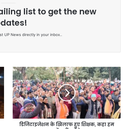
iling list to get the new
dates!
st UP News directly in your inbox..
डि
जि
टा
इ
जे
श
न
के
खि
डिजिटाइजेशन के खिलाफ हुए शिक्षक, कहा हम
ला