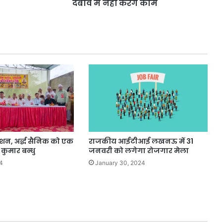
दबाव में नहीं करेंगे काम
फ
हु
ए
शि
क्ष
क
,
क
हा
ह
म
द
बा
व
ंशन, अर्द्ध सैनिक को एक
राजकीय आईटीआई लखनऊ में 31
में
कुमार बन्धु
जनवरी को लगेगा रोजगार मेला
न
4
January 30, 2024
हीं
क
रें
गे
का
म