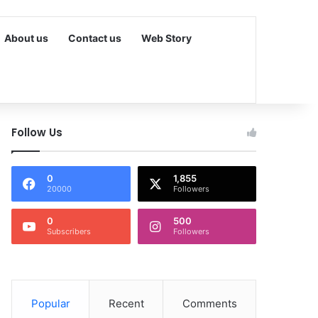
About us
Contact us
Web Story
Follow Us
0
1,855
20000
Followers
0
500
Subscribers
Followers
Popular
Recent
Comments