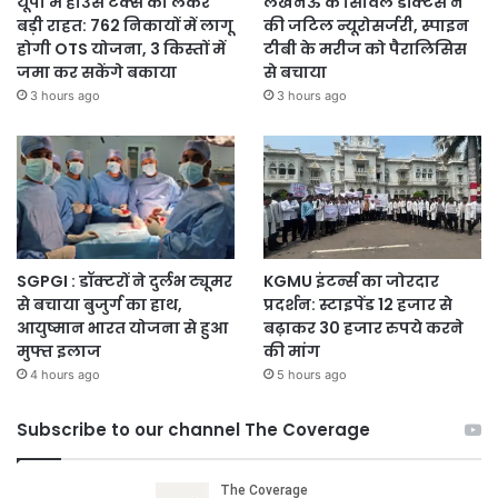
यूपी में हाउस टैक्‍स को लेकर
लखनऊ के सिविल डॉक्‍टर्स ने
बड़ी राहत: 762 निकायों में लागू
की जटिल न्यूरोसर्जरी, स्पाइन
होगी OTS योजना, 3 किस्तों में
टीबी के मरीज को पैरालिसिस
जमा कर सकेंगे बकाया
से बचाया
3 hours ago
3 hours ago
SGPGI : डॉक्टरों ने दुर्लभ ट्यूमर
KGMU इंटर्न्स का जोरदार
से बचाया बुजुर्ग का हाथ,
प्रदर्शन: स्टाइपेंड 12 हजार से
आयुष्मान भारत योजना से हुआ
बढ़ाकर 30 हजार रुपये करने
मुफ्त इलाज
की मांग
4 hours ago
5 hours ago
Subscribe to our channel The Coverage