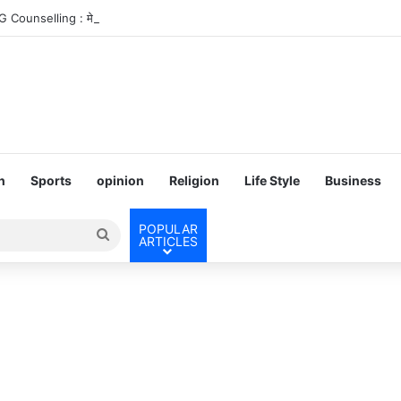
unselling : मेडिकल काउंसिलिंग के लिए गाइडलाइन जारी, जानें रजिस्ट्रेशन, फीस और ‘फ्
h
Sports
opinion
Religion
Life Style
Business
POPULAR
Search
ARTICLES
for