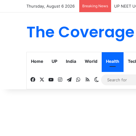
Thursday, August 6 2026
Breaking News
UP NEET UG Co
The Coverage
Home
UP
India
World
Health
Tec
Facebook
X
YouTube
Instagram
Telegram
WhatsApp
RSS
Switch skin