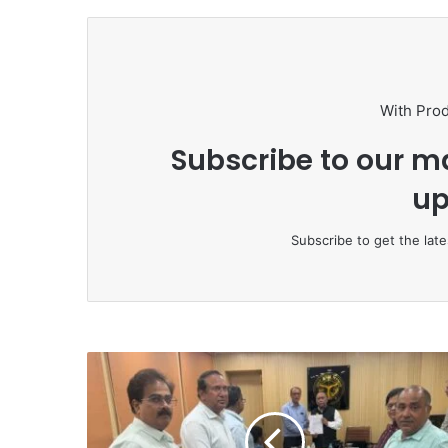
te
bo
ok
With Pro
Subscribe to our ma
up
Subscribe to get the late
फा
र्मा
सि
स्टों
की