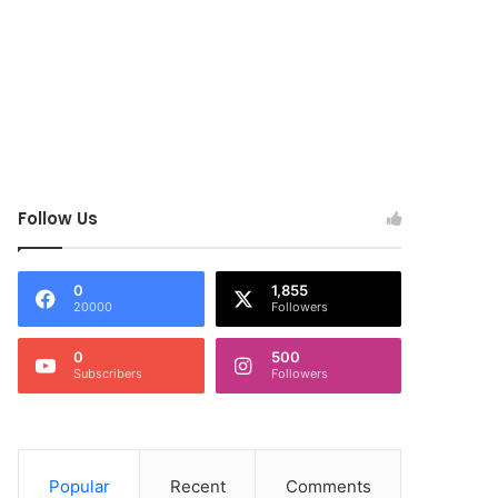
Follow Us
0
1,855
20000
Followers
0
500
Subscribers
Followers
Popular
Recent
Comments