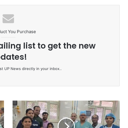
duct You Purchase
iling list to get the new
dates!
st UP News directly in your inbox..
1
0
कि
लो
की