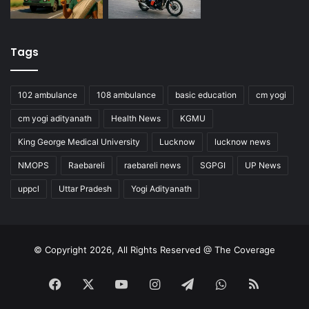
Tags
102 ambulance
108 ambulance
basic education
cm yogi
cm yogi adityanath
Health News
KGMU
King George Medical University
Lucknow
lucknow news
NMOPS
Raebareli
raebareli news
SGPGI
UP News
uppcl
Uttar Pradesh
Yogi Adityanath
© Copyright 2026, All Rights Reserved @ The Coverage
Facebook
X
YouTube
Instagram
Telegram
WhatsApp
RSS