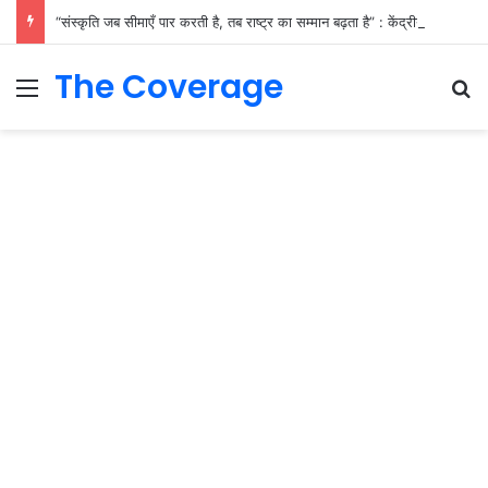
“संस्कृति जब सीमाएँ पार करती है, तब राष्ट्र का सम्मान बढ़ता है” : केंद्रीय मंत्री प्रो. एस.पी. सिंह बघेल
The Coverage
Menu
S