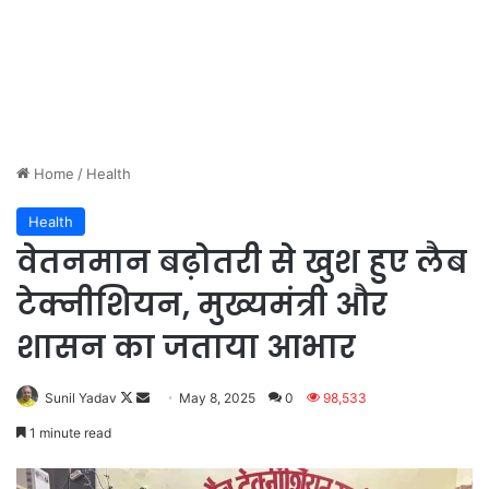
Home
/
Health
Health
वेतनमान बढ़ोतरी से खुश हुए लैब
टेक्नीशियन, मुख्यमंत्री और
शासन का जताया आभार
Sunil Yadav
F
S
May 8, 2025
0
98,533
o
e
1 minute read
l
n
l
d