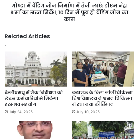
c
गोण्डा में वेंडिंग जोन निर्माण में तेजी लाएं: डीएम नेहा
र्मा
e
शर्मा का सख्त निर्देश, 10 दिन में पूरा हो वेंडिंग जोन का
ण
s
में
काम
(
ते
E
जी
Related Articles
M
ला
S
एं
)
:
i
डी
n
ए
I
म
n
ने
d
हा
i
श
केजीएमयू में नैक निरीक्षण को
लखनऊ के किंग जॉर्ज चिकित्सा
a
र्मा
लेकर कर्मचारियों से मिलेगा
विश्वविद्यालय ने श्वसन चिकित्सा
:
का
हरसंभव सहयोग
में रचा नया कीर्तिमान
A
स
July 24, 2025
July 10, 2025
D
ख्त
e
नि
t
र्दे
a
श