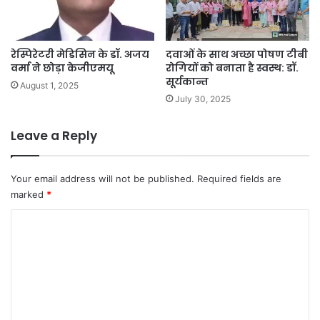
i
,
l
1
e
0
d
दि
रेस्पिरेटरी मेडिसिन के डॉ. अजय
दवाओं के साथ अच्छा पोषण टीबी
N
वर्मा ने छोड़ा केजीएमयू
रोगियों को बनाता है स्वस्थ: डॉ.
न
सूर्यकान्त
o
में
August 1, 2025
t
पू
July 30, 2025
e
रा
हो
Leave a Reply
वें
डिं
ग
Your email address will not be published.
Required fields are
जो
marked
*
न
का
C
का
o
म
m
m
e