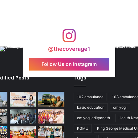
@thecoverage1
Follow Us on Instagram
dified Posts
Tags
102 ambulance
108 ambulanc
basic education
cm yogi
cm yogi adityanath
Health Ne
KGMU
King George Medical Un