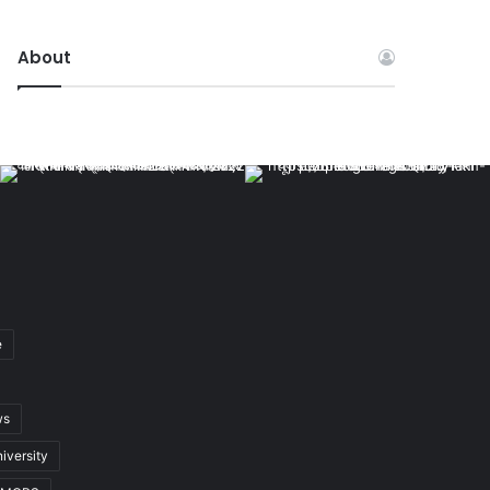
About
e
ws
iversity