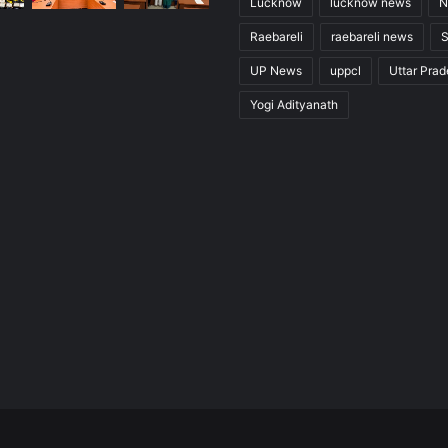
Lucknow
lucknow news
N
Raebareli
raebareli news
UP News
uppcl
Uttar Pra
Yogi Adityanath