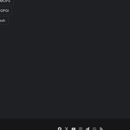
MOPS
SGPGI
desh
Facebook
X
YouTube
Instagram
Telegram
WhatsApp
RSS