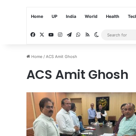
Home
UP
India
World
Health
Tec
Facebook
X
YouTube
Instagram
Telegram
WhatsApp
RSS
Switch skin
Home
/
ACS Amit Ghosh
ACS Amit Ghosh