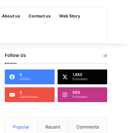
About us
Contact us
Web Story
Follow Us
0
1,855
20000
Followers
0
500
Subscribers
Followers
Popular
Recent
Comments