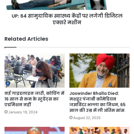
आ
दा
स
यि
स्ता
UP: 64 सामुदायिक स्वास्थ्य केंद्रों पर लगेगी डिजिटल
क
:
एक्सरे मशीन
स्वा
अ
स्थ्य
ब
कें
Related Articles
2
द्रों
8
प
0
र
0
ल
रु
गे
प
गी
ये
डि
में
जि
मि
ट
नई गाइडलाइन जारी, कोचिंग में
Jaswinder Bhalla Died:
ले
ल
16 साल से कम के स्टूडेंट्स का
मशहूर पंजाबी कॉमेडियन
गा
ए
एडमिशन नहीं
जसविंदर भल्ला का निधन, 65
स्मा
साल की उम्र में ली अंतिम सांस
क्स
January 19, 2024
र्ट
रे
August 22, 2025
प्री
म
पे
शी