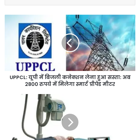
U
P
P
C
L
:
यू
पी
में
UPPCL: यूपी में बिजली कनेक्शन लेना हुआ सस्ता: अब
बि
2800 रुपये में मिलेगा स्मार्ट प्रीपेड मीटर
ज
ली
क
U
ने
P
क्श
:
न
6
ले
4
ना
सा
हु
मु