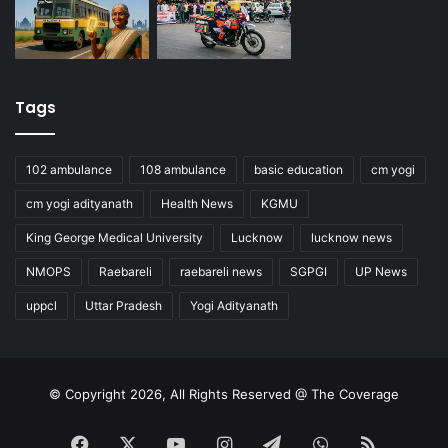
Tags
102 ambulance
108 ambulance
basic education
cm yogi
cm yogi adityanath
Health News
KGMU
King George Medical University
Lucknow
lucknow news
NMOPS
Raebareli
raebareli news
SGPGI
UP News
uppcl
Uttar Pradesh
Yogi Adityanath
© Copyright 2026, All Rights Reserved @ The Coverage
Facebook
X
YouTube
Instagram
Telegram
WhatsApp
RSS