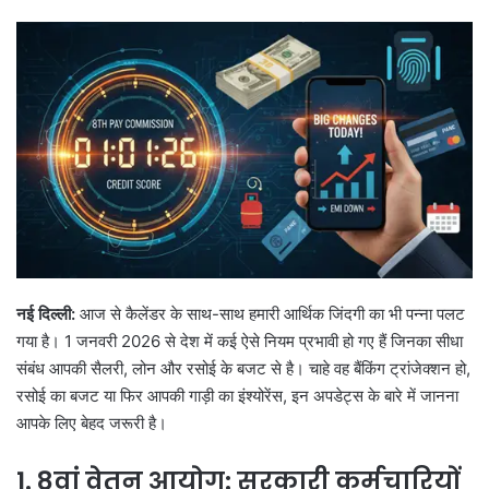
l
n
l
d
o
a
w
n
o
e
n
m
X
a
i
l
नई दिल्ली:
आज से कैलेंडर के साथ-साथ हमारी आर्थिक जिंदगी का भी पन्ना पलट
गया है। 1 जनवरी 2026 से देश में कई ऐसे नियम प्रभावी हो गए हैं जिनका सीधा
संबंध आपकी सैलरी, लोन और रसोई के बजट से है। चाहे वह बैंकिंग ट्रांजेक्शन हो,
रसोई का बजट या फिर आपकी गाड़ी का इंश्योरेंस, इन अपडेट्स के बारे में जानना
आपके लिए बेहद जरूरी है।
1. 8वां वेतन आयोग: सरकारी कर्मचारियों