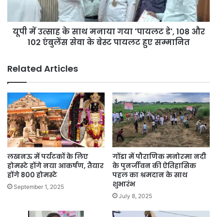
के
कि
सा
या
थ
स
यूपी में उत्साह के साथ मनाया गया 'पायलट डे', 108 और
म
म्मा
102 एंबुलेंस सेवा के बेस्ट पायलट हुए सम्मानित
ना
नि
या
त
ग
Related Articles
,
या
U
'
N
पा
के
य
स
ल
त
ट
त
डे
वि
'
का
,
लखनऊ में पर्यटकों के लिए
गोंडा में पौराणिक मनोरमा नदी
स
1
होमस्टे होंगे नया आकर्षण, तैयार
के पुनर्जीवन की ऐतिहासिक
ल
0
होंगे 800 होमस्टे
पहल का श्रमदान के साथ
क्ष्यों
शुभारंभ
8
September 1, 2025
में
औ
July 8, 2025
दि
र
या
1