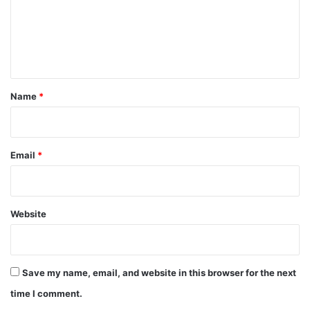
m
e
n
t
*
Name
*
Email
*
Website
Save my name, email, and website in this browser for the next
time I comment.