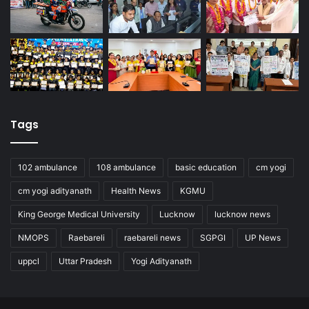
Tags
102 ambulance
108 ambulance
basic education
cm yogi
cm yogi adityanath
Health News
KGMU
King George Medical University
Lucknow
lucknow news
NMOPS
Raebareli
raebareli news
SGPGI
UP News
uppcl
Uttar Pradesh
Yogi Adityanath