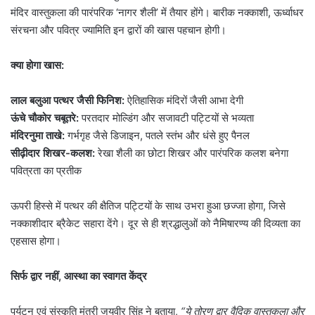
मंदिर वास्तुकला की पारंपरिक ‘नागर शैली’ में तैयार होंगे। बारीक नक्काशी, ऊर्ध्वाधर
संरचना और पवित्र ज्यामिति इन द्वारों की खास पहचान होगी।
क्या होगा खास:
लाल बलुआ पत्थर जैसी फिनिश:
ऐतिहासिक मंदिरों जैसी आभा देगी
ऊंचे चौकोर चबूतरे:
परतदार मोल्डिंग और सजावटी पट्टियों से भव्यता
मंदिरनुमा ताखे:
गर्भगृह जैसे डिजाइन, पतले स्तंभ और धंसे हुए पैनल
सीढ़ीदार शिखर-कलश:
रेखा शैली का छोटा शिखर और पारंपरिक कलश बनेगा
पवित्रता का प्रतीक
ऊपरी हिस्से में पत्थर की क्षैतिज पट्टियों के साथ उभरा हुआ छज्जा होगा, जिसे
नक्काशीदार ब्रैकेट सहारा देंगे। दूर से ही श्रद्धालुओं को नैमिषारण्य की दिव्यता का
एहसास होगा।
सिर्फ द्वार नहीं, आस्था का स्वागत केंद्र
पर्यटन एवं संस्कृति मंत्री जयवीर सिंह ने बताया,
“ये तोरण द्वार वैदिक वास्तुकला और