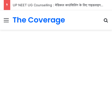
UP NEET UG Counselling : मेडिकल काउंसिलिंग के लिए गाइडलाइन जारी, जानें रजिस्ट्रेशन, फीस और ‘फ्री एग्जिट’ के नियम
The Coverage
Menu
S