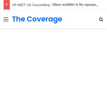
UP NEET UG Counselling : मेडिकल काउंसिलिंग के लिए गाइडलाइन जारी, जानें रजिस्ट्रेशन, फीस और ‘फ्री एग्जिट’ के नियम
The Coverage
Menu
S