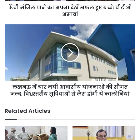
स
ऊँची मंजिल पाने का सपना देखें सफल हुए बच्चे: बीडीओ
प
अमावां
ना
दे
खें
ल
स
ख
फ
न
ल
ऊ
हु
में
ए
चा
ब
र
च्चे
न
:
यी
बी
लखनऊ में चार नयी आवासीय योजनाओं की सौगत
आ
डी
जल्द, विश्वस्तरीय सुविधाओं से लैस होंगी ये कालोनियां
वा
ओ
सी
अ
य
Related Articles
मा
यो
वां
ज
ना
ओं
की