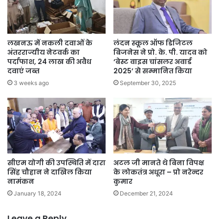
सौ
ग
त
ज
लखनऊ में नकली दवाओं के
लंदन स्कूल ऑफ डिजिटल
ल्द
अंतरराज्यीय नेटवर्क का
बिजनेस ने प्रो. के. पी. यादव को
,
पर्दाफाश, 24 लाख की अवैध
‘बेस्ट वाइस चांसलर अवार्ड
दवाएं जब्त
2025’ से सम्मानित किया
वि
श्व
3 weeks ago
September 30, 2025
स्त
री
य
सु
वि
धा
ओं
सीएम योगी की उपस्थिति में दारा
अटल जी मानते थे बिना विपक्ष
से
सिंह चौहान ने दाखिल किया
के लोकतंत्र अधूरा – प्रो नरेन्दर
लै
नामंकन
कुमार
स
January 18, 2024
December 21, 2024
हों
गी
ये
Leave a Reply