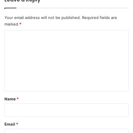
का
लो
नि
Your email address will not be published.
Required fields are
यां
marked
*
C
o
m
m
e
n
t
*
Name
*
Email
*