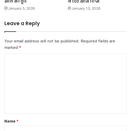
साल की छूट
ने दिए खास टिप्स
लों
January 5, 2026
January 13, 2026
में
मौ
ज
Leave a Reply
-
म
स्ती
Your email address will not be published.
Required fields are
marked
*
C
o
m
m
e
n
t
*
Name
*