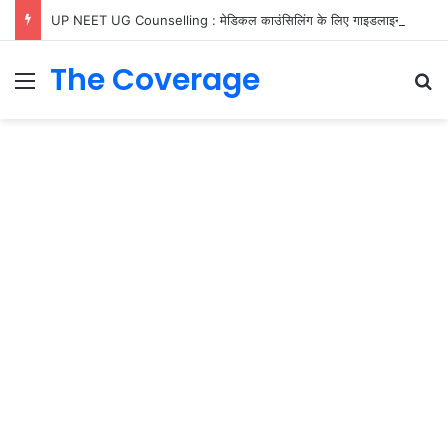
UP NEET UG Counselling : मेडिकल काउंसिलिंग के लिए गाइडलाइन जारी, जानें रजिस्ट्रेशन, फीस और ‘फ्री एग्जिट’ के नियम
The Coverage
Menu
S