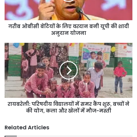
सी
बे
टि
यों
गरीब ओबीसी बेटियों के लिए वरदान बनी यूपी की शादी
के
अनुदान योजना
लि
ए
व
रा
र
य
दा
ब
न
रे
ब
ली
नी
:
यू
प
पी
रि
की
ष
शा
रायबरेली: परिषदीय विद्यालयों में समर कैंप शुरू, बच्चों ने
दी
दी
की योग, कला और खेलों में मौज-मस्ती
य
अ
वि
नु
द्या
Related Articles
दा
ल
न
यों