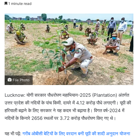
o
e
1 minute read
l
n
l
d
o
a
w
n
o
e
n
m
X
a
i
l
File Photo
Lucknow: योगी सरकार पौधरोपण महाभियान-2025 (Plantation) अंतर्गत
उत्तर प्रदेश की नदियों के पांच किमी. दायरे में 4.12 करोड़ पौधे लगाएगी। यूपी की
हरियाली बढ़ाने के लिए सरकार ने यह कदम भी बढ़ाया है। विगत वर्ष-2024 में
नदियों के किनारे 2656 स्थलों पर 3.72 करोड़ पौधरोपण किए गए थे।
यह भी पढ़ें:
गरीब ओबीसी बेटियों के लिए वरदान बनी यूपी की शादी अनुदान योजना