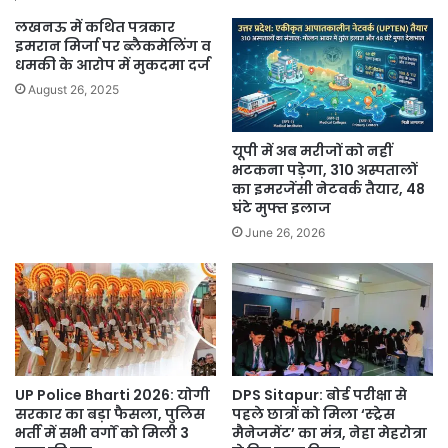
यो
में
लखनऊ में कथित पत्रकार
ज
स
इमरान मिर्जा पर ब्लैकमेलिंग व
ना
म
धमकी के आरोप में मुकदमा दर्ज
र
August 26, 2025
कैं
प
शु
यूपी में अब मरीजों को नहीं
रू
भटकना पड़ेगा, 310 अस्पतालों
,
का इमरजेंसी नेटवर्क तैयार, 48
घंटे मुफ्त इलाज
ब
च्चों
June 26, 2026
ने
की
यो
ग
,
क
ला
UP Police Bharti 2026: योगी
DPS Sitapur: बोर्ड परीक्षा से
औ
सरकार का बड़ा फैसला, पुलिस
पहले छात्रों को मिला ‘स्ट्रेस
र
भर्ती में सभी वर्गों को मिली 3
मैनेजमेंट’ का मंत्र, नेहा मेहरोत्रा
खे