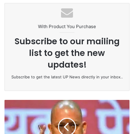
te
bo
ok
With Product You Purchase
Subscribe to our mailing
list to get the new
updates!
Subscribe to get the latest UP News directly in your inbox..
ग
री
ब
ओ
बी