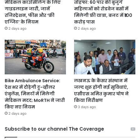
मेडिकल काउंसिलिंग के लिए
तोहफा: 60 पार की बुजुर्ग
गाइडलाइन जारी, जानें
महिलाओं को रोडवेज बसों में
रजिस्ट्रेशन, फीस और ‘फ्री
मिलेगी फ्री यात्रा, बजट में ₹100
एग्जिट’ के नियम
करोड़ पास
2 days ago
2 days ago
Bike Ambulance Service:
लखनऊ के कैंसर संस्थान में
देश भर में दौड़ेगी टू-व्हीलर
जल्द शुरू होंगी नई सुविधाएं,
एंबुलेंस, मिनटों में मिलेगी
एसीएस अमित कुमार घोष ने
मेडिकल मदद; MoRTH ने जारी
किया निरीक्षण
किए नए नियम
3 days ago
2 days ago
Subscribe to our channel The Coverage